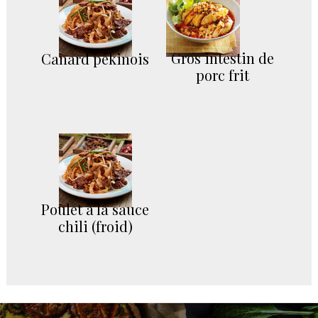
Gros intestin de
Canard pékinois
porc frit
Poulet à la sauce
chili (froid)