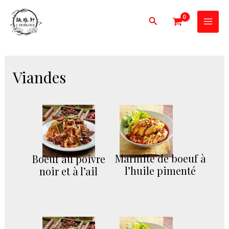
Aller
Mai
au
Rechercher
Men
contenu
Viandes
Marmite de boeuf à
Boeuf au poivre
l’huile pimenté
noir et à l’ail